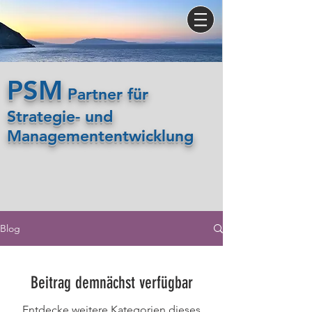
PSM
Partner für
Strategie- und
Managemententwicklung
Blog
Beitrag demnächst verfügbar
Entdecke weitere Kategorien dieses